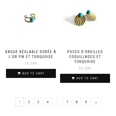
BAGUE RÉGLABLE DORÉE À
PUCES D’OREILLES
L’OR FIN ET TURQUOISE
COQUILLAGES ET
TURQUOISE
18,00
€
20,00
€
ADD TO CART
ADD TO CART
1
2
3
4
…
7
8
9
→