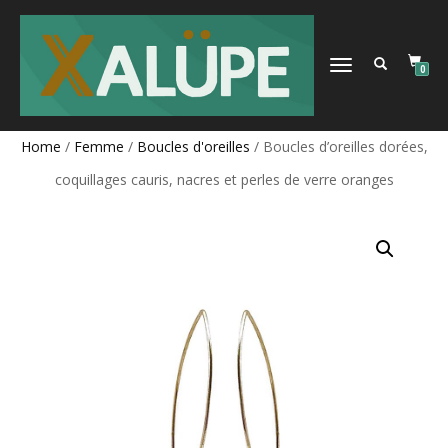
DÉPLIER
0
LA
NAVIGATION
Home
/
Femme
/
Boucles d'oreilles
/ Boucles d’oreilles dorées,
coquillages cauris, nacres et perles de verre oranges