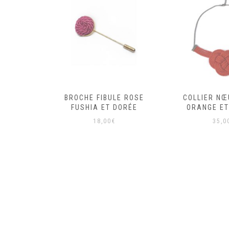
ILLES
BROCHE FIBULE ROSE
COLLIER NŒ
S ET
FUSHIA ET DORÉE
ORANGE ET
SE
18,00
€
35,0