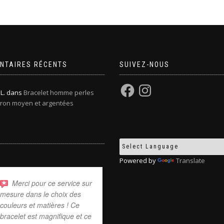
NTAIRES RÉCENTS
SUIVEZ-NOUS
L.
dans
Bracelet homme perles
ron moyen et argentées
Powered by
Translate
Merci pour ce service sur
Une superbe marque de
mesure dans le choix des
bijoux, qui donne tout de
couleurs et matières ! Ce
suite LA petite touche
bracelet est magnifique et ce
originale et classe ! Les