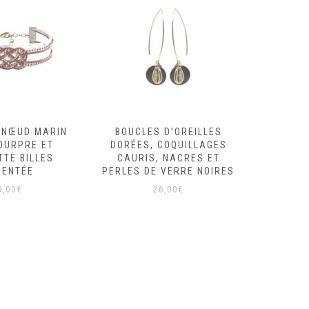
 NŒUD MARIN
BOUCLES D’OREILLES
BOUCL
OURPRE ET
DORÉES, COQUILLAGES
DORÉES
TTE BILLES
CAURIS, NACRES ET
CAURI
GENTÉE
PERLES DE VERRE NOIRES
PERL
9,00
€
26,00
€