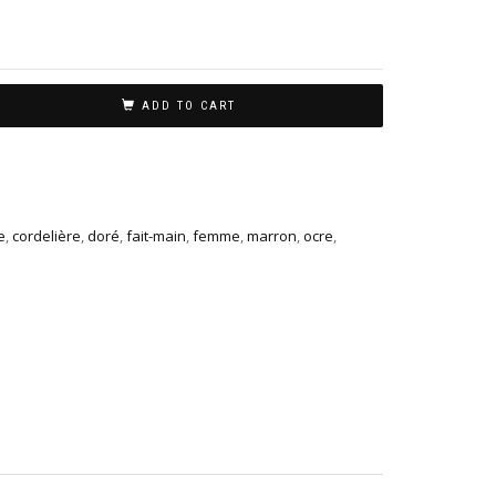
ADD TO CART
e
,
cordelière
,
doré
,
fait-main
,
femme
,
marron
,
ocre
,