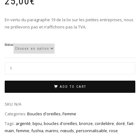
25,00
€
En vertu du paragraphe 19 de la loi sur les petites entreprises, nous
ne prélevons pas et n’affichons pas la TVA.
Métal
ADD TO CART
SKU:
N/A
Categories:
Boucles d'oreilles
,
Femme
Tags:
argenté
,
bijou
,
boucles d'oreilles
,
bronze
,
cordelière
,
doré
,
fait-
main
,
femme
,
fushia
,
marins
,
nœuds
,
personnalisable
,
rose