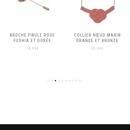
FIBULE ROSE
COLLIER NŒUD MARIN
BAGUE 
 ET DORÉE
ORANGE ET BRONZE
MARRO
COLO
8,00
€
35,00
€
1