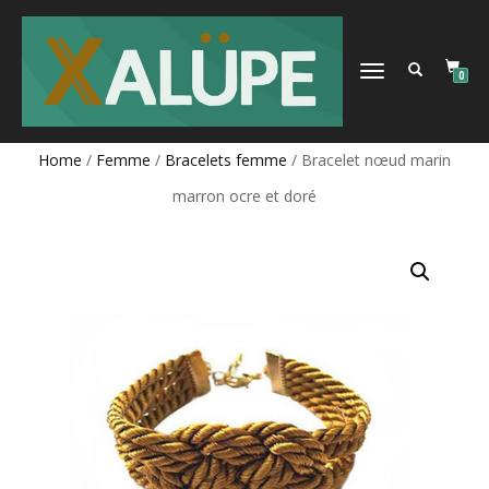
DÉPLIER
0
LA
NAVIGATION
Home
/
Femme
/
Bracelets femme
/ Bracelet nœud marin
marron ocre et doré