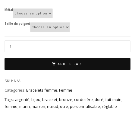
Métal
Taille du poignet
ADD TO CART
SKU:
N/A
Categories:
Bracelets femme
,
Femme
Tags:
argenté
,
bijou
,
bracelet
,
bronze
,
cordelière
,
doré
,
fait-main
,
femme
,
marin
,
marron
,
nœud
,
ocre
,
personnalisable
,
réglable